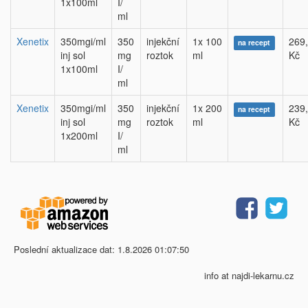
1x100ml
I/
ml
Xenetix
350mgi/ml
350
injekční
1x 100
269
na recept
inj sol
mg
roztok
ml
Kč
1x100ml
I/
ml
Xenetix
350mgi/ml
350
injekční
1x 200
239
na recept
inj sol
mg
roztok
ml
Kč
1x200ml
I/
ml
Poslední aktualizace dat: 1.8.2026 01:07:50
info at najdi-lekarnu.cz