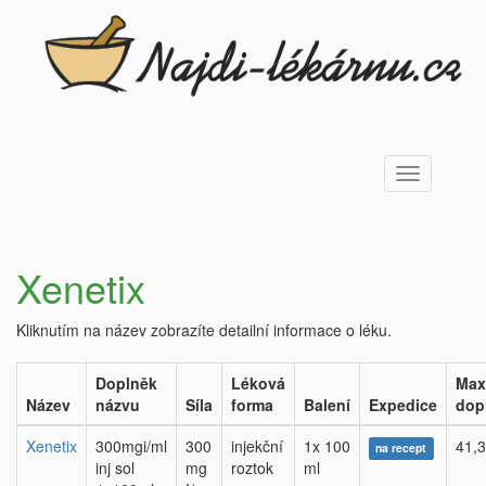
Toggle
navigation
Xenetix
Kliknutím na název zobrazíte detailní informace o léku.
Doplněk
Léková
Max
Název
názvu
Síla
forma
Balení
Expedice
dop
Xenetix
300mgi/ml
300
injekční
1x 100
41,3
na recept
inj sol
mg
roztok
ml