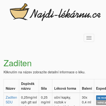
Toggle
navigation
Zaditen
Kliknutím na název zobrazíte detailní informace o léku.
Doplněk
Název
názvu
Síla
Léková forma
Balení
Exped
Zaditen
0,25mg/ml
0,25
oční kapky,
30x
na rec
SDU
oph gtt sol
mg/ml
roztok v
0,4 ml
volný p