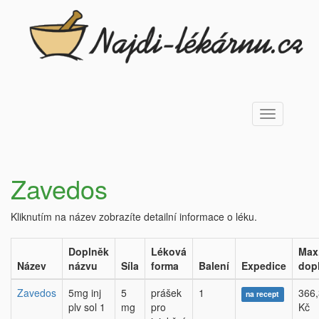
Toggle
navigation
Zavedos
Kliknutím na název zobrazíte detailní informace o léku.
Doplněk
Léková
Max
Název
názvu
Síla
forma
Balení
Expedice
dop
Zavedos
5mg inj
5
prášek
1
366
na recept
plv sol 1
mg
pro
Kč