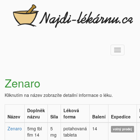
Toggle
navigation
Zenaro
Kliknutím na název zobrazíte detailní informace o léku.
Doplněk
Léková
Název
názvu
Síla
forma
Balení
Expedice
Zenaro
5mg tbl
5
potahovaná
14
volný prodej
flm 14
mg
tableta