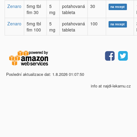
Zenaro
5mg tbl
5
potahovaná
30
na recept
flm 30
mg
tableta
Zenaro
5mg tbl
5
potahovaná
100
na recept
flm 100
mg
tableta
Poslední aktualizace dat: 1.8.2026 01:07:50
info at najdi-lekarnu.cz