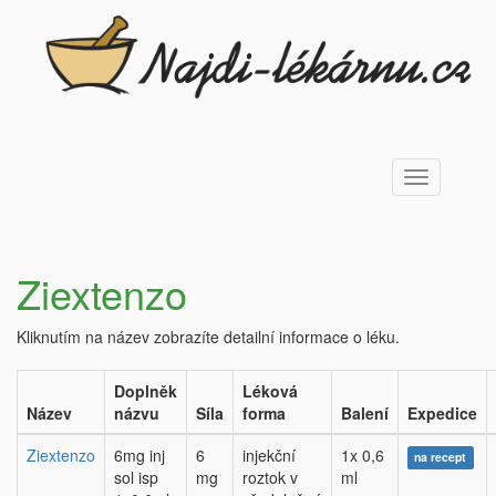
Toggle
navigation
Ziextenzo
Kliknutím na název zobrazíte detailní informace o léku.
Doplněk
Léková
Název
názvu
Síla
forma
Balení
Expedice
Ziextenzo
6mg inj
6
injekční
1x 0,6
na recept
sol isp
mg
roztok v
ml