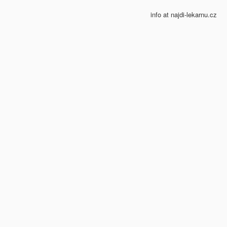
info at najdi-lekarnu.cz