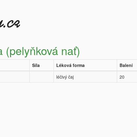
a (pelyňková nať)
Síla
Léková forma
Balení
léčivý čaj
20