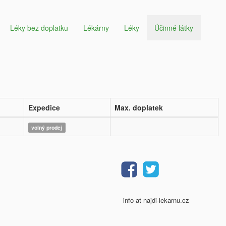
Léky bez doplatku
Lékárny
Léky
Účinné látky
Expedice
Max. doplatek
volný prodej
info at najdi-lekarnu.cz