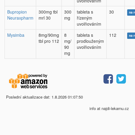
uvolňováním
Bupropion
300mg tbl
300
tableta s
30
na 
Neuraxpharm
mrl 30
mg
řízeným
uvolňováním
Mysimba
8mg/90mg
8
tableta s
112
na 
tbl pro 112
mg/
prodlouženým
90
uvolňováním
mg
Poslední aktualizace dat: 1.8.2026 01:07:50
info at najdi-lekarnu.cz