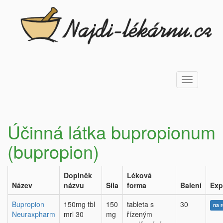
Toggle
navigation
Účinná látka bupropionum
(bupropion)
Doplněk
Léková
Název
názvu
Síla
forma
Balení
Exp
Bupropion
150mg tbl
150
tableta s
30
na 
Neuraxpharm
mrl 30
mg
řízeným