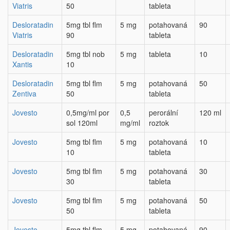
Viatris
50
tableta
Desloratadin
5mg tbl flm
5 mg
potahovaná
90
Viatris
90
tableta
Desloratadin
5mg tbl nob
5 mg
tableta
10
Xantis
10
Desloratadin
5mg tbl flm
5 mg
potahovaná
50
Zentiva
50
tableta
Jovesto
0,5mg/ml por
0,5
perorální
120 ml
sol 120ml
mg/ml
roztok
Jovesto
5mg tbl flm
5 mg
potahovaná
10
10
tableta
Jovesto
5mg tbl flm
5 mg
potahovaná
30
30
tableta
Jovesto
5mg tbl flm
5 mg
potahovaná
50
50
tableta
Jovesto
5mg tbl flm
5 mg
potahovaná
90