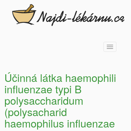
Toggle
navigation
Účinná látka haemophili
influenzae typi B
polysaccharidum
(polysacharid
haemophilus influenzae