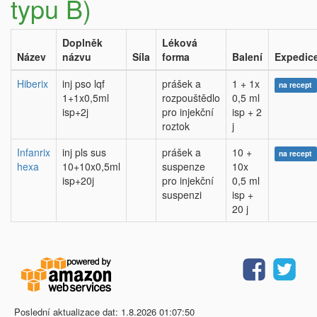
typu B)
Doplněk
Léková
Název
názvu
Síla
forma
Balení
Expedic
Hiberix
inj pso lqf
prášek a
1 + 1x
na recept
1+1x0,5ml
rozpouštědlo
0,5 ml
isp+2j
pro injekční
isp + 2
roztok
j
Infanrix
inj pls sus
prášek a
10 +
na recept
hexa
10+10x0,5ml
suspenze
10x
isp+20j
pro injekční
0,5 ml
suspenzi
isp +
20 j
Poslední aktualizace dat: 1.8.2026 01:07:50