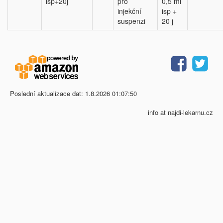
isp+20j
pro
0,5 ml
injekční
isp +
suspenzi
20 j
Poslední aktualizace dat: 1.8.2026 01:07:50
info at najdi-lekarnu.cz