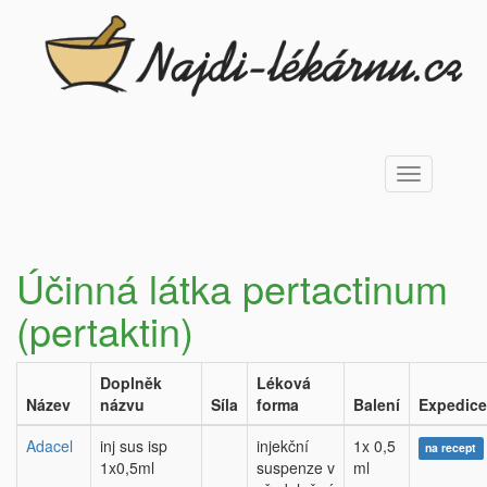
Toggle
navigation
Účinná látka pertactinum
(pertaktin)
Doplněk
Léková
Název
názvu
Síla
forma
Balení
Expedice
Adacel
inj sus isp
injekční
1x 0,5
na recept
1x0,5ml
suspenze v
ml