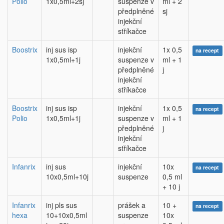
Polio
1x0,5ml+2sj
suspenze v
ml + 2
předplněné
sj
injekční
stříkačce
Boostrix
inj sus isp
injekční
1x 0,5
na recept
1x0,5ml+1j
suspenze v
ml + 1
předplněné
j
injekční
stříkačce
Boostrix
inj sus isp
injekční
1x 0,5
na recept
Polio
1x0,5ml+1j
suspenze v
ml + 1
předplněné
j
injekční
stříkačce
Infanrix
inj sus
injekční
10x
na recept
10x0,5ml+10j
suspenze
0,5 ml
+ 10 j
Infanrix
inj pls sus
prášek a
10 +
na recept
hexa
10+10x0,5ml
suspenze
10x