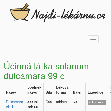
Toggle
navigation
Účinná látka solanum
dulcamara 99 c
Doplněk
Léková
Název
názvu
Síla
forma
Balení
Expedice
Dulcamara
c99 tbl
C99
tableta
60
volný prodej
AKH
nob 60