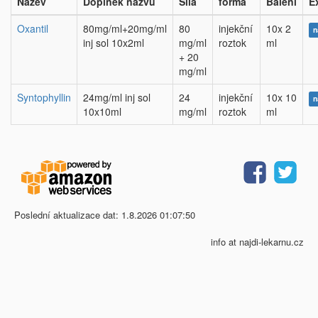
Název
Doplněk názvu
Síla
forma
Balení
E
Oxantil
80mg/ml+20mg/ml
80
injekční
10x 2
n
inj sol 10x2ml
mg/ml
roztok
ml
+ 20
mg/ml
Syntophyllin
24mg/ml inj sol
24
injekční
10x 10
n
10x10ml
mg/ml
roztok
ml
Poslední aktualizace dat: 1.8.2026 01:07:50
info at najdi-lekarnu.cz