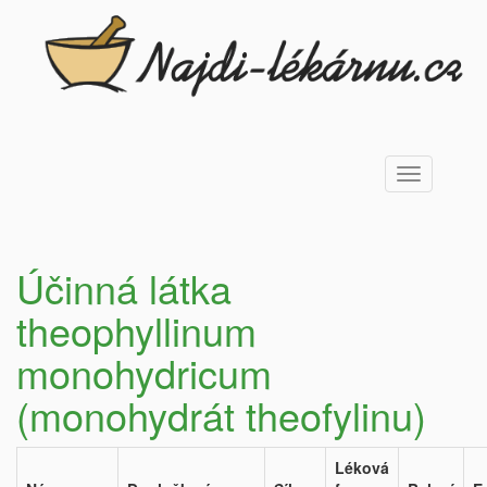
Toggle
navigation
Účinná látka
theophyllinum
monohydricum
(monohydrát theofylinu)
Léková