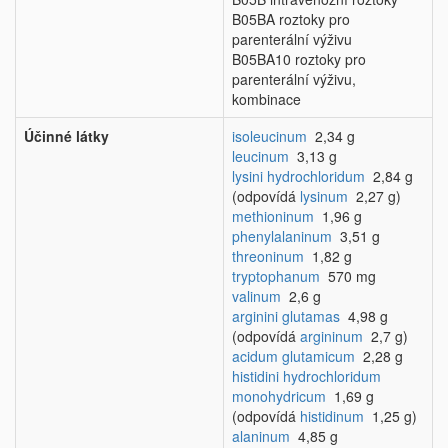
B05BA roztoky pro
parenterální výživu
B05BA10 roztoky pro
parenterální výživu,
kombinace
Účinné látky
isoleucinum
2,34 g
leucinum
3,13 g
lysini hydrochloridum
2,84 g
(odpovídá
lysinum
2,27 g)
methioninum
1,96 g
phenylalaninum
3,51 g
threoninum
1,82 g
tryptophanum
570 mg
valinum
2,6 g
arginini glutamas
4,98 g
(odpovídá
argininum
2,7 g)
acidum glutamicum
2,28 g
histidini hydrochloridum
monohydricum
1,69 g
(odpovídá
histidinum
1,25 g)
alaninum
4,85 g