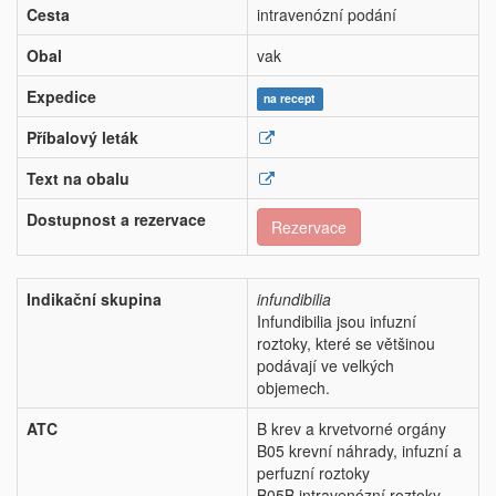
Cesta
intravenózní podání
Obal
vak
Expedice
na recept
Příbalový leták
Text na obalu
Dostupnost a rezervace
Rezervace
Indikační skupina
infundibilia
Infundibilia jsou infuzní
roztoky, které se většinou
podávají ve velkých
objemech.
ATC
B krev a krvetvorné orgány
B05 krevní náhrady, infuzní a
perfuzní roztoky
B05B intravenózní roztoky