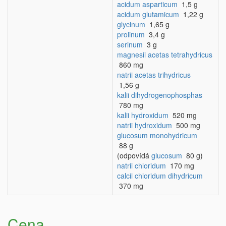
acidum asparticum
1,5 g
acidum glutamicum
1,22 g
glycinum
1,65 g
prolinum
3,4 g
serinum
3 g
magnesii acetas tetrahydricus
860 mg
natrii acetas trihydricus
1,56 g
kalii dihydrogenophosphas
780 mg
kalii hydroxidum
520 mg
natrii hydroxidum
500 mg
glucosum monohydricum
88 g
(odpovídá
glucosum
80 g)
natrii chloridum
170 mg
calcii chloridum dihydricum
370 mg
Cena