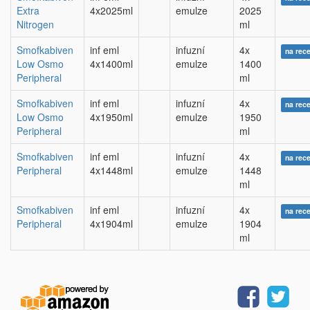
Extra
4x2025ml
emulze
2025
Nitrogen
ml
Smofkabiven
inf eml
infuzní
4x
na rec
Low Osmo
4x1400ml
emulze
1400
Peripheral
ml
Smofkabiven
inf eml
infuzní
4x
na rec
Low Osmo
4x1950ml
emulze
1950
Peripheral
ml
Smofkabiven
inf eml
infuzní
4x
na rec
Peripheral
4x1448ml
emulze
1448
ml
Smofkabiven
inf eml
infuzní
4x
na rec
Peripheral
4x1904ml
emulze
1904
ml