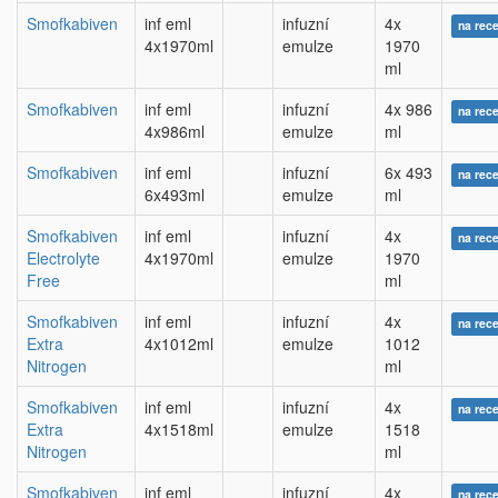
Smofkabiven
inf eml
infuzní
4x
na rec
4x1970ml
emulze
1970
ml
Smofkabiven
inf eml
infuzní
4x 986
na rec
4x986ml
emulze
ml
Smofkabiven
inf eml
infuzní
6x 493
na rec
6x493ml
emulze
ml
Smofkabiven
inf eml
infuzní
4x
na rec
Electrolyte
4x1970ml
emulze
1970
Free
ml
Smofkabiven
inf eml
infuzní
4x
na rec
Extra
4x1012ml
emulze
1012
Nitrogen
ml
Smofkabiven
inf eml
infuzní
4x
na rec
Extra
4x1518ml
emulze
1518
Nitrogen
ml
Smofkabiven
inf eml
infuzní
4x
na rec