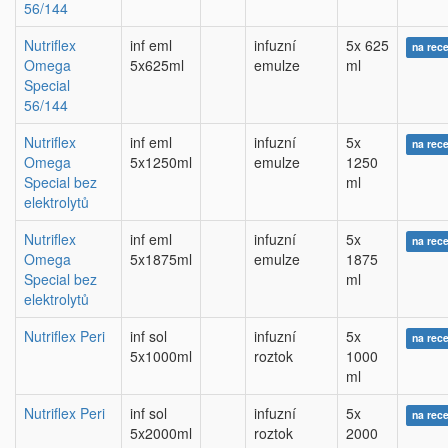
56/144
Nutriflex
inf eml
infuzní
5x 625
na rec
Omega
5x625ml
emulze
ml
Special
56/144
Nutriflex
inf eml
infuzní
5x
na rec
Omega
5x1250ml
emulze
1250
Special bez
ml
elektrolytů
Nutriflex
inf eml
infuzní
5x
na rec
Omega
5x1875ml
emulze
1875
Special bez
ml
elektrolytů
Nutriflex Peri
inf sol
infuzní
5x
na rec
5x1000ml
roztok
1000
ml
Nutriflex Peri
inf sol
infuzní
5x
na rec
5x2000ml
roztok
2000