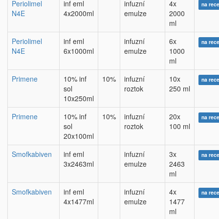
Periolimel
inf eml
infuzní
4x
na rec
N4E
4x2000ml
emulze
2000
ml
Periolimel
inf eml
infuzní
6x
na rec
N4E
6x1000ml
emulze
1000
ml
Primene
10% inf
10%
infuzní
10x
na rec
sol
roztok
250 ml
10x250ml
Primene
10% inf
10%
infuzní
20x
na rec
sol
roztok
100 ml
20x100ml
Smofkabiven
inf eml
infuzní
3x
na rec
3x2463ml
emulze
2463
ml
Smofkabiven
inf eml
infuzní
4x
na rec
4x1477ml
emulze
1477
ml