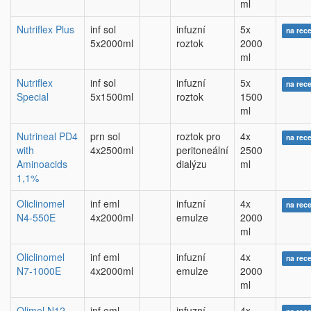
ml
Nutriflex Plus
inf sol
infuzní
5x
na rec
5x2000ml
roztok
2000
ml
Nutriflex
inf sol
infuzní
5x
na rec
Special
5x1500ml
roztok
1500
ml
Nutrineal PD4
prn sol
roztok pro
4x
na rec
with
4x2500ml
peritoneální
2500
Aminoacids
dialýzu
ml
1,1%
Oliclinomel
inf eml
infuzní
4x
na rec
N4-550E
4x2000ml
emulze
2000
ml
Oliclinomel
inf eml
infuzní
4x
na rec
N7-1000E
4x2000ml
emulze
2000
ml
Olimel N12
inf eml
infuzní
4x