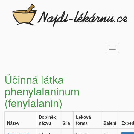
Toggle
navigation
Účinná látka
phenylalaninum
(fenylalanin)
Doplněk
Léková
Název
názvu
Síla
forma
Balení
Exped