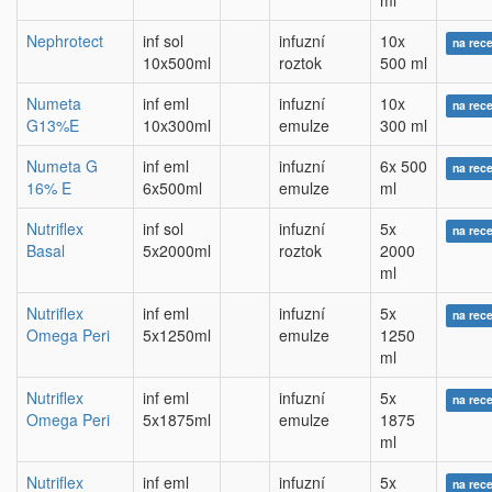
ml
Nephrotect
inf sol
infuzní
10x
na rec
10x500ml
roztok
500 ml
Numeta
inf eml
infuzní
10x
na rec
G13%E
10x300ml
emulze
300 ml
Numeta G
inf eml
infuzní
6x 500
na rec
16% E
6x500ml
emulze
ml
Nutriflex
inf sol
infuzní
5x
na rec
Basal
5x2000ml
roztok
2000
ml
Nutriflex
inf eml
infuzní
5x
na rec
Omega Peri
5x1250ml
emulze
1250
ml
Nutriflex
inf eml
infuzní
5x
na rec
Omega Peri
5x1875ml
emulze
1875
ml
Nutriflex
inf eml
infuzní
5x
na rec