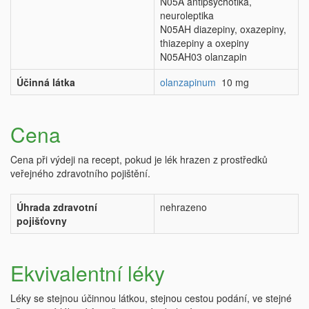
N05A antipsychotika,
neuroleptika
N05AH diazepiny, oxazepiny,
thiazepiny a oxepiny
N05AH03 olanzapin
Účinná látka
olanzapinum
10 mg
Cena
Cena při výdeji na recept, pokud je lék hrazen z prostředků
veřejného zdravotního pojištění.
Úhrada zdravotní
nehrazeno
pojišťovny
Ekvivalentní léky
Léky se stejnou účinnou látkou, stejnou cestou podání, ve stejné