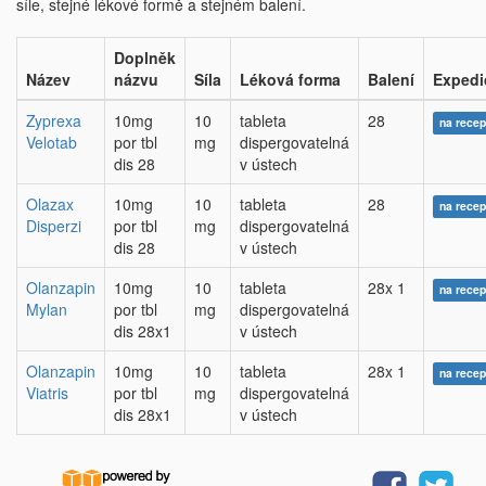
síle, stejné lékové formě a stejném balení.
Doplněk
Název
názvu
Síla
Léková forma
Balení
Expedi
Zyprexa
10mg
10
tableta
28
na recep
Velotab
por tbl
mg
dispergovatelná
dis 28
v ústech
Olazax
10mg
10
tableta
28
na recep
Disperzi
por tbl
mg
dispergovatelná
dis 28
v ústech
Olanzapin
10mg
10
tableta
28x 1
na recep
Mylan
por tbl
mg
dispergovatelná
dis 28x1
v ústech
Olanzapin
10mg
10
tableta
28x 1
na recep
Viatris
por tbl
mg
dispergovatelná
dis 28x1
v ústech