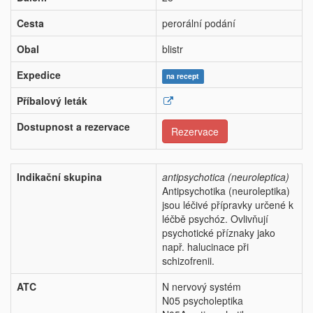
Cesta
perorální podání
Obal
blistr
Expedice
na recept
Příbalový leták
Dostupnost a rezervace
Rezervace
Indikační skupina
antipsychotica (neuroleptica)
Antipsychotika (neuroleptika)
jsou léčivé přípravky určené k
léčbě psychóz. Ovlivňují
psychotické příznaky jako
např. halucinace při
schizofrenii.
ATC
N nervový systém
N05 psycholeptika