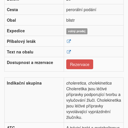
Cesta
perorální podání
Obal
blistr
Expedice
volný prodej
Příbalový leták
Text na obalu
Dostupnost a rezervace
Rezervace
Indikační skupina
choleretica, cholekinetica
Choleretika jsou léčivé
přípravky podporující tvorbu a
vylučování žluči. Cholekinetika
jsou léčivé přípravky
vyvolávající vyprázdnění
žlučníku.
ATC
A trávicí trakt a metabolismus