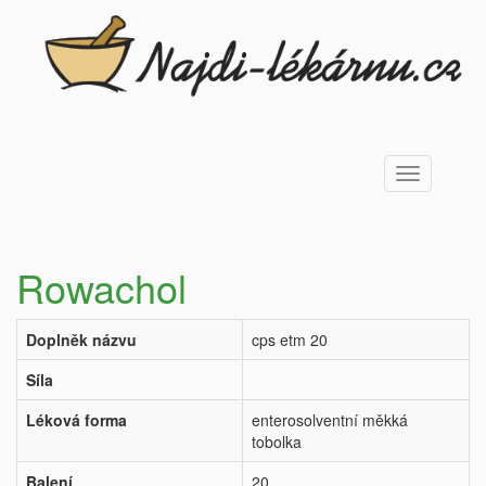
Toggle
navigation
Rowachol
Doplněk názvu
cps etm 20
Síla
Léková forma
enterosolventní měkká
tobolka
Balení
20