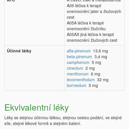
A05 léčiva k terapii
onemocnění jater a žlučových
cest
A05A léčiva k terapii
onemocnění žlučníku
A05AX jiná léčiva k terapii
onemocnění žlučových cest
Účinné látky
alfa-pinenum
13,6 mg
beta-pinenum
3,4 mg
camphenum
5 mg
cineolum
2 mg
menthonum
6 mg
levomentholum
32 mg
borneolum
5 mg
Ekvivalentní léky
Léky se stejnou účinnou látkou, stejnou cestou podání, ve stejné
síle, stejné lékové formě a stejném balení.