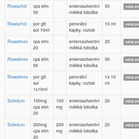
Rowachol
cps etm
enterosolventní
50
volný pr
50
měkká tobolka
Rowachol
por gtt
perorální
10 ml
volný pr
sol 10ml
kapky, roztok
Rowatinex
cps etm
enterosolventní
20
volný pr
20
měkká tobolka
Rowatinex
cps etm
enterosolventní
50
volný pr
50
měkká tobolka
Rowatinex
por gtt
perorální
1x 10
volný pr
sol
kapky, roztok
ml
1x10ml
Soledum
100mg
100
enterosolventní
20
volný pr
cps etm
mg
měkká tobolka
20
Soledum
200mg
200
enterosolventní
20
volný pr
cps etm
mg
měkká tobolka
20