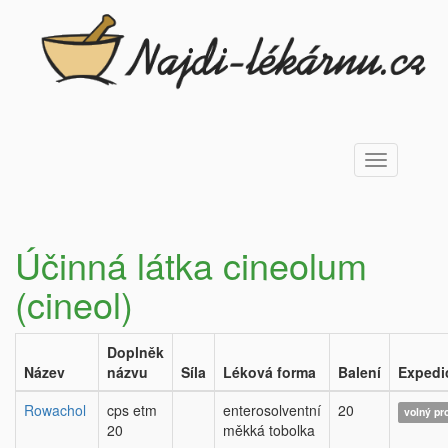
Toggle
navigation
Účinná látka cineolum
(cineol)
Doplněk
Název
názvu
Síla
Léková forma
Balení
Expedi
Rowachol
cps etm
enterosolventní
20
volný pr
20
měkká tobolka