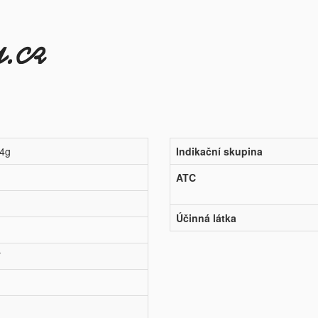
x4g
Indikační skupina
ATC
Účinná látka
í