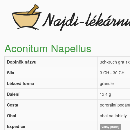
Aconitum Napellus
Doplněk názvu
3ch-30ch gra 1
Síla
3 CH - 30 CH
Léková forma
granule
Balení
1x 4 g
Cesta
perorální podán
Obal
obal na tablety
Expedice
volný prodej