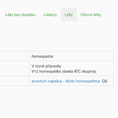
Léky bez doplatku
Lékárny
Léky
Účinné látky
homeopatica
V různé přípravky
V12 homeopatika (česká ATC skupina)
aconitum napellus - dilutio homeopathica
QS