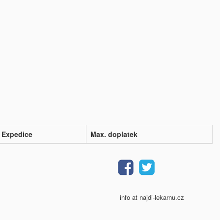
Expedice
Max. doplatek
info at najdi-lekarnu.cz