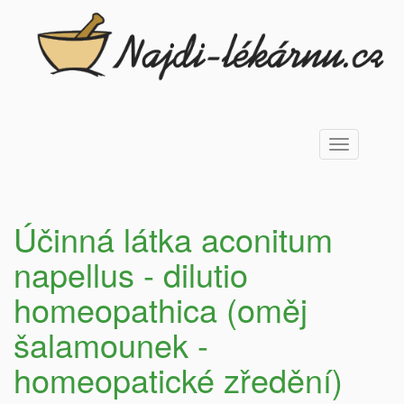
Toggle
navigation
Účinná látka aconitum
napellus - dilutio
homeopathica (oměj
šalamounek -
homeopatické zředění)