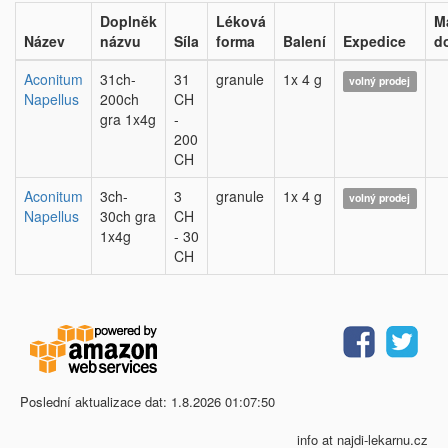
Doplněk
Léková
M
Název
názvu
Síla
forma
Balení
Expedice
d
Aconitum
31ch-
31
granule
1x 4 g
volný prodej
Napellus
200ch
CH
gra 1x4g
-
200
CH
Aconitum
3ch-
3
granule
1x 4 g
volný prodej
Napellus
30ch gra
CH
1x4g
- 30
CH
Poslední aktualizace dat: 1.8.2026 01:07:50
info at najdi-lekarnu.cz