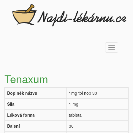
Toggle
navigation
Tenaxum
Doplněk názvu
1mg tbl nob 30
Síla
1 mg
Léková forma
tableta
Balení
30