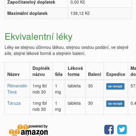
Započitatelný doplatek
0,00 Kč
Maximální doplatek
138,12 Kč
Ekvivalentní léky
Léky se stejnou účinnou látkou, stejnou cestou podání, ve stejné
síle, stejné lékové formě a stejném balení.
Doplněk
Léková
Ma
Název
názvu
Síla
forma
Balení
Expedice
do
Rilmenidin
1mg tbl
1
tableta
30
57
na recept
Teva
nob 30
mg
Taruza
1mg tbl
1
tableta
30
0,
na recept
nob 30
mg