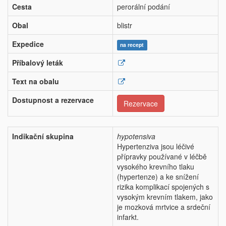
Cesta
perorální podání
Obal
blistr
Expedice
na recept
Příbalový leták
Text na obalu
Dostupnost a rezervace
Rezervace
Indikační skupina
hypotensiva
Hypertenziva jsou léčivé
přípravky používané v léčbě
vysokého krevního tlaku
(hypertenze) a ke snížení
rizika komplikací spojených s
vysokým krevním tlakem, jako
je mozková mrtvice a srdeční
infarkt.