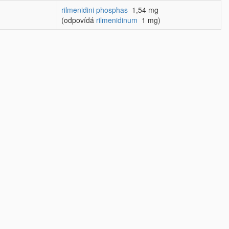
rilmenidini phosphas
1,54 mg
(odpovídá
rilmenidinum
1 mg)