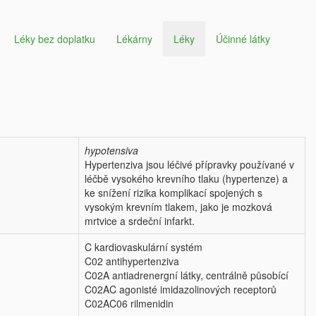
Léky bez doplatku
Lékárny
Léky
Účinné látky
hypotensiva
Hypertenziva jsou léčivé přípravky používané v
léčbě vysokého krevního tlaku (hypertenze) a
ke snížení rizika komplikací spojených s
vysokým krevním tlakem, jako je mozková
mrtvice a srdeční infarkt.
C kardiovaskulární systém
C02 antihypertenziva
C02A antiadrenergní látky, centrálně působící
C02AC agonisté imidazolinových receptorů
C02AC06 rilmenidin