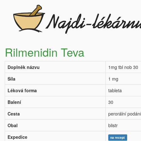
Rilmenidin Teva
Doplněk názvu
1mg tbl nob 30
Síla
1 mg
Léková forma
tableta
Balení
30
Cesta
perorální podán
Obal
blistr
Expedice
na recept