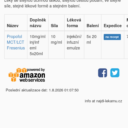
Léky se stejnou účinnou látkou, stejnou cestou podání, ve stejné
síle, stejné lékové formě a stejném balení.
Doplněk
Léková
Název
názvu
Síla
forma
Balení
Expedice
Propofol
10mg/ml
10
injekční/
5x 20
na recept
MCT/LCT
inj/inf
mg/ml
infuzní
ml
Fresenius
eml
emulze
5x20ml
Poslední aktualizace dat: 1.8.2026 01:07:50
info at najdi-lekarnu.cz