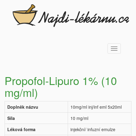
Toggle
navigation
Propofol-Lipuro 1% (10
mg/ml)
Doplněk názvu
10mg/ml inj/inf eml 5x20ml
Síla
10 mg/ml
Léková forma
injekční/ infuzní emulze