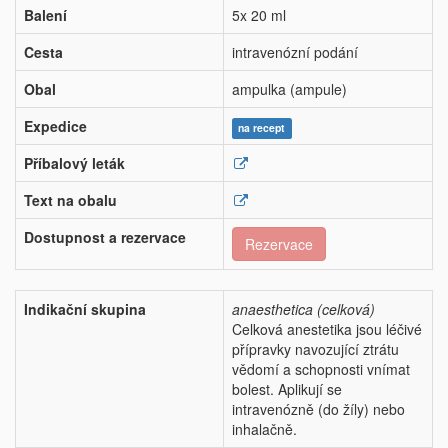
Balení
5x 20 ml
Cesta
intravenózní podání
Obal
ampulka (ampule)
Expedice
na recept
Příbalový leták
Text na obalu
Dostupnost a rezervace
Rezervace
Indikační skupina
anaesthetica (celková)
Celková anestetika jsou léčivé
přípravky navozující ztrátu
vědomí a schopnosti vnímat
bolest. Aplikují se
intravenózně (do žíly) nebo
inhalačně.