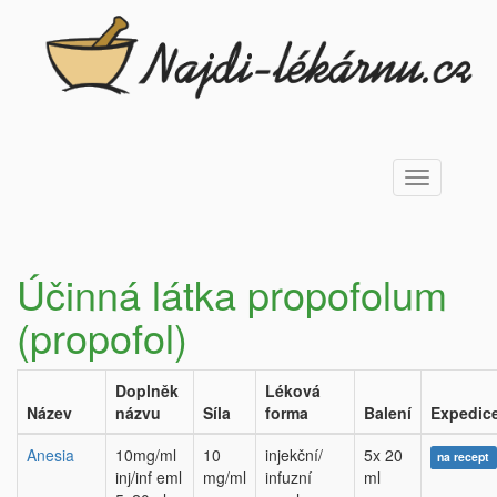
Toggle
navigation
Účinná látka propofolum
(propofol)
Doplněk
Léková
Název
názvu
Síla
forma
Balení
Expedic
Anesia
10mg/ml
10
injekční/
5x 20
na recept
inj/inf eml
mg/ml
infuzní
ml