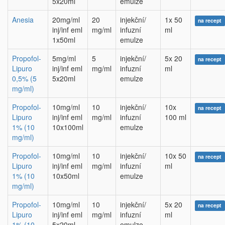
5x20ml
emulze
Anesia
20mg/ml
20
injekční/
1x 50
na recept
inj/inf eml
mg/ml
infuzní
ml
1x50ml
emulze
Propofol-
5mg/ml
5
injekční/
5x 20
na recept
Lipuro
inj/inf eml
mg/ml
infuzní
ml
0,5% (5
5x20ml
emulze
mg/ml)
Propofol-
10mg/ml
10
injekční/
10x
na recept
Lipuro
inj/inf eml
mg/ml
infuzní
100 ml
1% (10
10x100ml
emulze
mg/ml)
Propofol-
10mg/ml
10
injekční/
10x 50
na recept
Lipuro
inj/inf eml
mg/ml
infuzní
ml
1% (10
10x50ml
emulze
mg/ml)
Propofol-
10mg/ml
10
injekční/
5x 20
na recept
Lipuro
inj/inf eml
mg/ml
infuzní
ml
1% (10
5x20ml
emulze