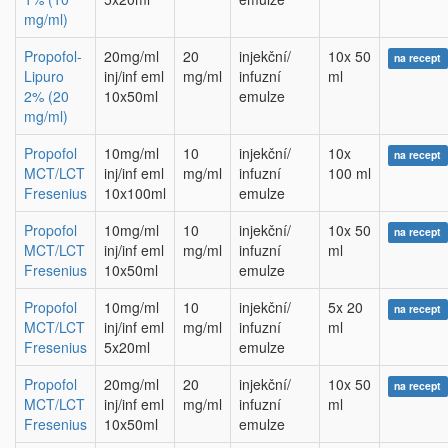
mg/ml)
Propofol-
20mg/ml
20
injekční/
10x 50
na recept
Lipuro
inj/inf eml
mg/ml
infuzní
ml
2% (20
10x50ml
emulze
mg/ml)
Propofol
10mg/ml
10
injekční/
10x
na recept
MCT/LCT
inj/inf eml
mg/ml
infuzní
100 ml
Fresenius
10x100ml
emulze
Propofol
10mg/ml
10
injekční/
10x 50
na recept
MCT/LCT
inj/inf eml
mg/ml
infuzní
ml
Fresenius
10x50ml
emulze
Propofol
10mg/ml
10
injekční/
5x 20
na recept
MCT/LCT
inj/inf eml
mg/ml
infuzní
ml
Fresenius
5x20ml
emulze
Propofol
20mg/ml
20
injekční/
10x 50
na recept
MCT/LCT
inj/inf eml
mg/ml
infuzní
ml
Fresenius
10x50ml
emulze