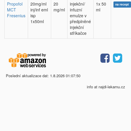
Propofol
20mg/ml
20
injekční/
1x 50
na recept
MCT
inj/inf eml
mg/ml
infuzní
ml
Fresenius
isp
emulze v
1x50ml
předplněné
injekční
stříkačce
Poslední aktualizace dat: 1.8.2026 01:07:50
info at najdi-lekarnu.cz