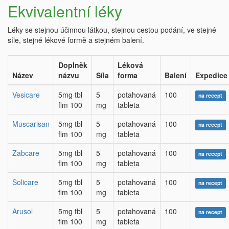
Ekvivalentní léky
Léky se stejnou účinnou látkou, stejnou cestou podání, ve stejné
síle, stejné lékové formě a stejném balení.
Doplněk
Léková
Název
názvu
Síla
forma
Balení
Expedice
Vesicare
5mg tbl
5
potahovaná
100
na recept
flm 100
mg
tableta
Muscarisan
5mg tbl
5
potahovaná
100
na recept
flm 100
mg
tableta
Zabcare
5mg tbl
5
potahovaná
100
na recept
flm 100
mg
tableta
Solicare
5mg tbl
5
potahovaná
100
na recept
flm 100
mg
tableta
Arusol
5mg tbl
5
potahovaná
100
na recept
flm 100
mg
tableta