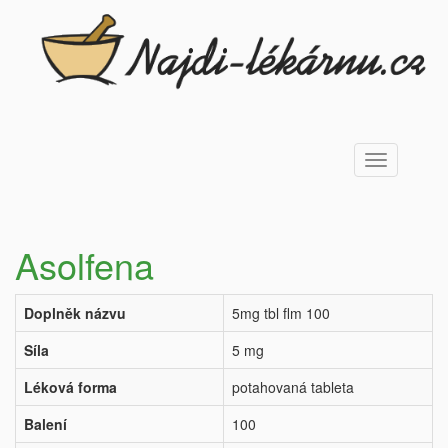
Toggle
navigation
Asolfena
Doplněk názvu
5mg tbl flm 100
Síla
5 mg
Léková forma
potahovaná tableta
Balení
100