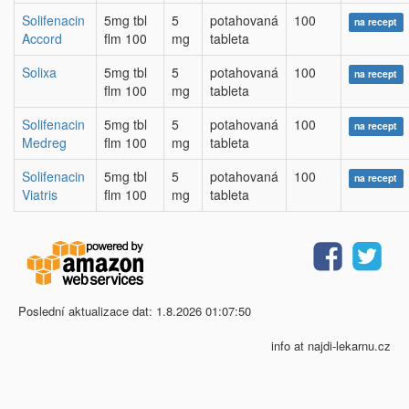
Solifenacin
5mg tbl
5
potahovaná
100
na recept
Accord
flm 100
mg
tableta
Solixa
5mg tbl
5
potahovaná
100
na recept
flm 100
mg
tableta
Solifenacin
5mg tbl
5
potahovaná
100
na recept
Medreg
flm 100
mg
tableta
Solifenacin
5mg tbl
5
potahovaná
100
na recept
Viatris
flm 100
mg
tableta
Poslední aktualizace dat: 1.8.2026 01:07:50
info at najdi-lekarnu.cz