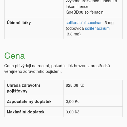
zvýšené frekvence močení a
inkontinence
G04BD08 solifenacin
Účinné látky
solifenacini succinas
5 mg
(odpovídá
solifenacinum
3,8 mg)
Cena
Cena při výdeji na recept, pokud je lék hrazen z prostředků
veřejného zdravotního pojištění.
Úhrada zdravotní
828,38 Kč
pojišťovny
Započitatelný doplatek
0,00 Kč
Maximální doplatek
0,00 Kč