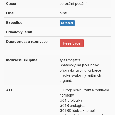
Cesta
perorální podání
Obal
blistr
Expedice
na recept
Příbalový leták
Dostupnost a rezervace
Rezervace
Indikační skupina
spasmolytica
Spasmolytika jsou léčivé
přípravky uvolňující křeče
hladké svaloviny vnitřních
orgánů.
ATC
G urogenitální trakt a pohlavní
hormony
G04 urologika
G04B urologika
G04BD léčiva k terapii