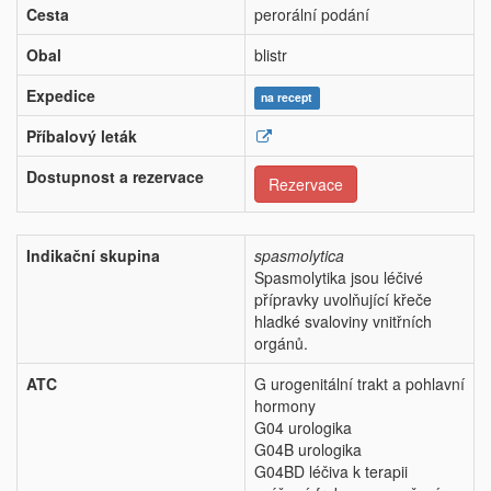
Cesta
perorální podání
Obal
blistr
Expedice
na recept
Příbalový leták
Dostupnost a rezervace
Rezervace
Indikační skupina
spasmolytica
Spasmolytika jsou léčivé
přípravky uvolňující křeče
hladké svaloviny vnitřních
orgánů.
ATC
G urogenitální trakt a pohlavní
hormony
G04 urologika
G04B urologika
G04BD léčiva k terapii