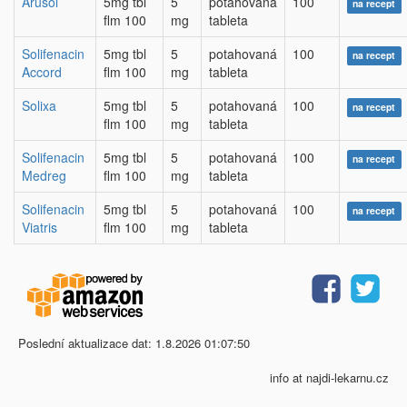
Arusol
5mg tbl
5
potahovaná
100
na recept
flm 100
mg
tableta
Solifenacin
5mg tbl
5
potahovaná
100
na recept
Accord
flm 100
mg
tableta
Solixa
5mg tbl
5
potahovaná
100
na recept
flm 100
mg
tableta
Solifenacin
5mg tbl
5
potahovaná
100
na recept
Medreg
flm 100
mg
tableta
Solifenacin
5mg tbl
5
potahovaná
100
na recept
Viatris
flm 100
mg
tableta
Poslední aktualizace dat: 1.8.2026 01:07:50
info at najdi-lekarnu.cz