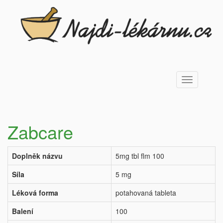
Toggle
navigation
Zabcare
Doplněk názvu
5mg tbl flm 100
Síla
5 mg
Léková forma
potahovaná tableta
Balení
100