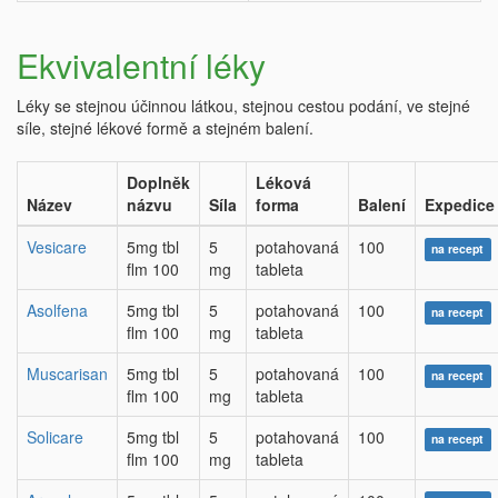
Ekvivalentní léky
Léky se stejnou účinnou látkou, stejnou cestou podání, ve stejné
síle, stejné lékové formě a stejném balení.
Doplněk
Léková
Název
názvu
Síla
forma
Balení
Expedice
Vesicare
5mg tbl
5
potahovaná
100
na recept
flm 100
mg
tableta
Asolfena
5mg tbl
5
potahovaná
100
na recept
flm 100
mg
tableta
Muscarisan
5mg tbl
5
potahovaná
100
na recept
flm 100
mg
tableta
Solicare
5mg tbl
5
potahovaná
100
na recept
flm 100
mg
tableta