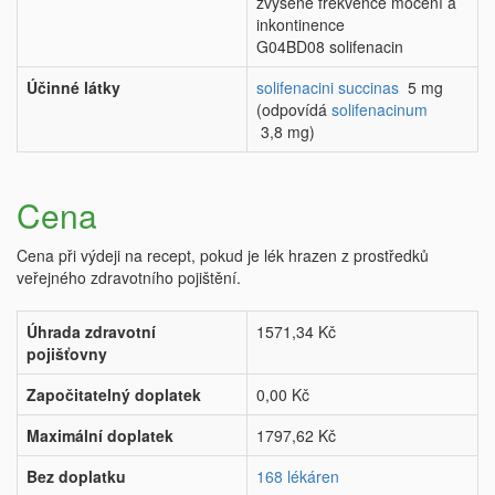
zvýšené frekvence močení a
inkontinence
G04BD08 solifenacin
Účinné látky
solifenacini succinas
5 mg
(odpovídá
solifenacinum
3,8 mg)
Cena
Cena při výdeji na recept, pokud je lék hrazen z prostředků
veřejného zdravotního pojištění.
Úhrada zdravotní
1571,34 Kč
pojišťovny
Započitatelný doplatek
0,00 Kč
Maximální doplatek
1797,62 Kč
Bez doplatku
168 lékáren