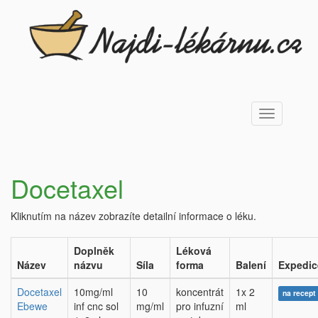
Toggle
navigation
Docetaxel
Kliknutím na název zobrazíte detailní informace o léku.
Doplněk
Léková
Název
názvu
Síla
forma
Balení
Expedic
Docetaxel
10mg/ml
10
koncentrát
1x 2
na recept
Ebewe
inf cnc sol
mg/ml
pro infuzní
ml