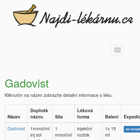
Toggle
navigation
Gadovist
Kliknutím na název zobrazíte detailní informace o léku.
Doplněk
Léková
Název
názvu
Síla
forma
Balení
Expedi
Gadovist
1mmol/ml
1
injekční
1x 15
na recep
inj sol
mmol/ml
roztok
ml