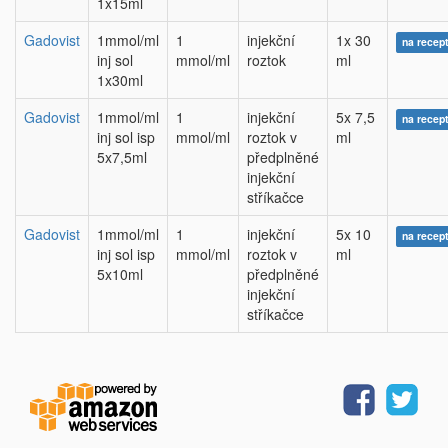
1x15ml
Gadovist
1mmol/ml
1
injekční
1x 30
na recep
inj sol
mmol/ml
roztok
ml
1x30ml
Gadovist
1mmol/ml
1
injekční
5x 7,5
na recep
inj sol isp
mmol/ml
roztok v
ml
5x7,5ml
předplněné
injekční
stříkačce
Gadovist
1mmol/ml
1
injekční
5x 10
na recep
inj sol isp
mmol/ml
roztok v
ml
5x10ml
předplněné
injekční
stříkačce