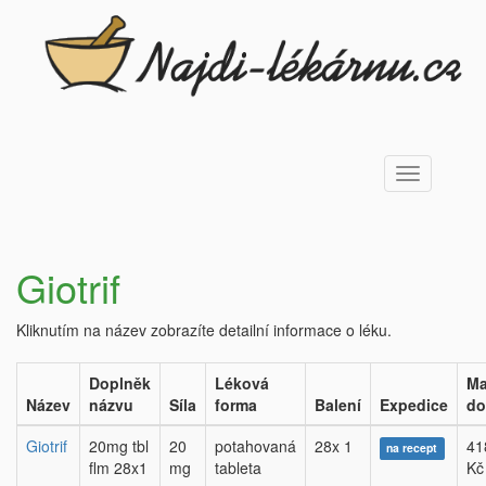
Toggle
navigation
Giotrif
Kliknutím na název zobrazíte detailní informace o léku.
Doplněk
Léková
Ma
Název
názvu
Síla
forma
Balení
Expedice
do
Giotrif
20mg tbl
20
potahovaná
28x 1
41
na recept
flm 28x1
mg
tableta
Kč