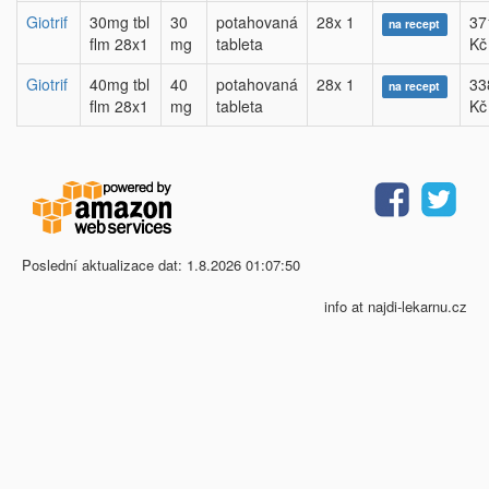
Giotrif
30mg tbl
30
potahovaná
28x 1
37
na recept
flm 28x1
mg
tableta
Kč
Giotrif
40mg tbl
40
potahovaná
28x 1
33
na recept
flm 28x1
mg
tableta
Kč
Poslední aktualizace dat: 1.8.2026 01:07:50
info at najdi-lekarnu.cz