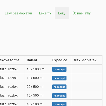
Léky bez doplatku
Lékárny
Léky
Účinné látky
éková forma
Balení
Expedice
Max. doplatek
nfuzní roztok
10x 1000 ml
na recept
nfuzní roztok
10x 500 ml
na recept
nfuzní roztok
20x 500 ml
na recept
nfuzní roztok
10x 500 ml
na recept
nfuzní roztok
40x 100 ml
na recept