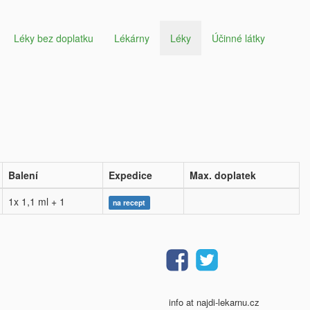
Léky bez doplatku
Lékárny
Léky
Účinné látky
Balení
Expedice
Max. doplatek
1x 1,1 ml + 1
na recept
info at najdi-lekarnu.cz