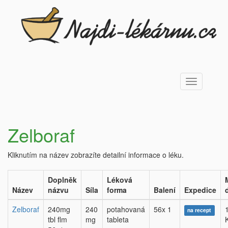
Toggle
navigation
Zelboraf
Kliknutím na název zobrazíte detailní informace o léku.
Doplněk
Léková
Název
názvu
Síla
forma
Balení
Expedice
Zelboraf
240mg
240
potahovaná
56x 1
na recept
tbl flm
mg
tableta