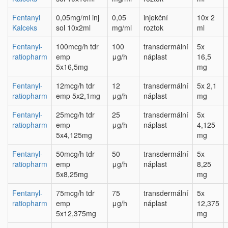
Fentanyl
0,05mg/ml inj
0,05
injekční
10x 2
Kalceks
sol 10x2ml
mg/ml
roztok
ml
Fentanyl-
100mcg/h tdr
100
transdermální
5x
ratiopharm
emp
μg/h
náplast
16,5
5x16,5mg
mg
Fentanyl-
12mcg/h tdr
12
transdermální
5x 2,1
ratiopharm
emp 5x2,1mg
μg/h
náplast
mg
Fentanyl-
25mcg/h tdr
25
transdermální
5x
ratiopharm
emp
μg/h
náplast
4,125
5x4,125mg
mg
Fentanyl-
50mcg/h tdr
50
transdermální
5x
ratiopharm
emp
μg/h
náplast
8,25
5x8,25mg
mg
Fentanyl-
75mcg/h tdr
75
transdermální
5x
ratiopharm
emp
μg/h
náplast
12,375
5x12,375mg
mg