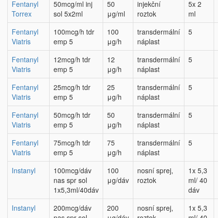
Fentanyl
50mcg/ml inj
50
injekční
5x 2
Torrex
sol 5x2ml
μg/ml
roztok
ml
Fentanyl
100mcg/h tdr
100
transdermální
5
Viatris
emp 5
μg/h
náplast
Fentanyl
12mcg/h tdr
12
transdermální
5
Viatris
emp 5
μg/h
náplast
Fentanyl
25mcg/h tdr
25
transdermální
5
Viatris
emp 5
μg/h
náplast
Fentanyl
50mcg/h tdr
50
transdermální
5
Viatris
emp 5
μg/h
náplast
Fentanyl
75mcg/h tdr
75
transdermální
5
Viatris
emp 5
μg/h
náplast
Instanyl
100mcg/dáv
100
nosní sprej,
1x 5,3
nas spr sol
μg/dáv
roztok
ml/ 40
1x5,3ml/40dáv
dáv
Instanyl
200mcg/dáv
200
nosní sprej,
1x 5,3
nas spr sol
μg/dáv
roztok
ml/ 40