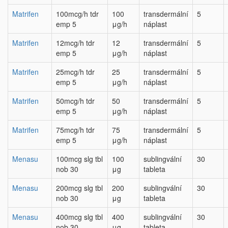
Matrifen
100mcg/h tdr
100
transdermální
5
emp 5
μg/h
náplast
Matrifen
12mcg/h tdr
12
transdermální
5
emp 5
μg/h
náplast
Matrifen
25mcg/h tdr
25
transdermální
5
emp 5
μg/h
náplast
Matrifen
50mcg/h tdr
50
transdermální
5
emp 5
μg/h
náplast
Matrifen
75mcg/h tdr
75
transdermální
5
emp 5
μg/h
náplast
Menasu
100mcg slg tbl
100
sublingvální
30
nob 30
μg
tableta
Menasu
200mcg slg tbl
200
sublingvální
30
nob 30
μg
tableta
Menasu
400mcg slg tbl
400
sublingvální
30
nob 30
μg
tableta