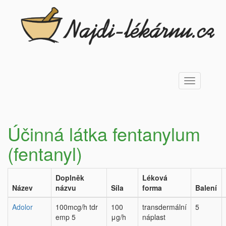
Toggle
navigation
Účinná látka fentanylum
(fentanyl)
Doplněk
Léková
Název
názvu
Síla
forma
Balení
Adolor
100mcg/h tdr
100
transdermální
5
emp 5
μg/h
náplast