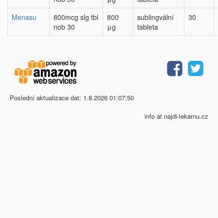
Menasu
800mcg slg tbl
800
sublingvální
30
nob 30
μg
tableta
Poslední aktualizace dat: 1.8.2026 01:07:50
info at najdi-lekarnu.cz