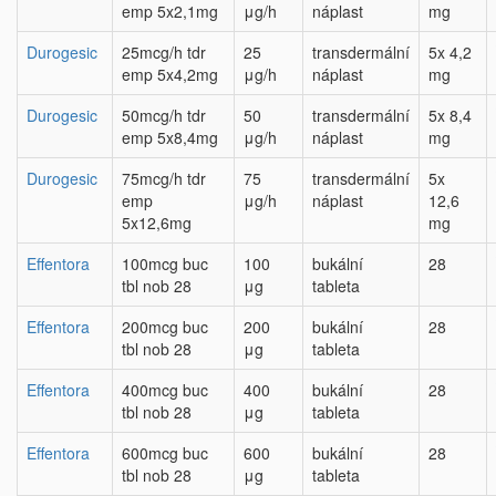
emp 5x2,1mg
μg/h
náplast
mg
Durogesic
25mcg/h tdr
25
transdermální
5x 4,2
emp 5x4,2mg
μg/h
náplast
mg
Durogesic
50mcg/h tdr
50
transdermální
5x 8,4
emp 5x8,4mg
μg/h
náplast
mg
Durogesic
75mcg/h tdr
75
transdermální
5x
emp
μg/h
náplast
12,6
5x12,6mg
mg
Effentora
100mcg buc
100
bukální
28
tbl nob 28
μg
tableta
Effentora
200mcg buc
200
bukální
28
tbl nob 28
μg
tableta
Effentora
400mcg buc
400
bukální
28
tbl nob 28
μg
tableta
Effentora
600mcg buc
600
bukální
28
tbl nob 28
μg
tableta