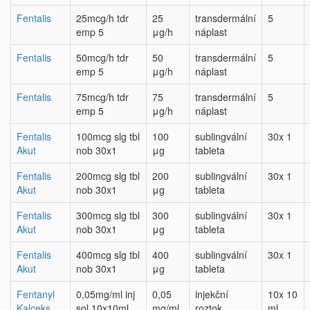
Fentalis
25mcg/h tdr
25
transdermální
5
emp 5
μg/h
náplast
Fentalis
50mcg/h tdr
50
transdermální
5
emp 5
μg/h
náplast
Fentalis
75mcg/h tdr
75
transdermální
5
emp 5
μg/h
náplast
Fentalis
100mcg slg tbl
100
sublingvální
30x 1
Akut
nob 30x1
μg
tableta
Fentalis
200mcg slg tbl
200
sublingvální
30x 1
Akut
nob 30x1
μg
tableta
Fentalis
300mcg slg tbl
300
sublingvální
30x 1
Akut
nob 30x1
μg
tableta
Fentalis
400mcg slg tbl
400
sublingvální
30x 1
Akut
nob 30x1
μg
tableta
Fentanyl
0,05mg/ml inj
0,05
injekční
10x 10
Kalceks
sol 10x10ml
mg/ml
roztok
ml